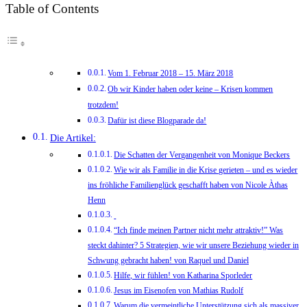
Table of Contents
Vom 1. Februar 2018 – 15. März 2018
Ob wir Kinder haben oder keine – Krisen kommen
trotzdem!
Dafür ist diese Blogparade da!
Die Artikel:
Die Schatten der Vergangenheit von Monique Beckers
Wie wir als Familie in die Krise gerieten – und es wieder
ins fröhliche Familienglück geschafft haben von Nicole Àthas
Henn
“Ich finde meinen Partner nicht mehr attraktiv!” Was
steckt dahinter? 5 Strategien, wie wir unsere Beziehung wieder in
Schwung gebracht haben! von Raquel und Daniel
Hilfe, wir fühlen! von Katharina Sporleder
Jesus im Eisenofen von Mathias Rudolf
Warum die vermeintliche Unterstützung sich als massiver