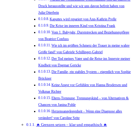
Druck herausstellte und wie wir uns davon befreit haben von
Julia Otterbein
Kaputtes wird repariert von Ann-Kathrin Prelle
Die Krise im inneren Kind von Kristina Frank
Vom 1. Babyjahr, Durststrecken und Beziehungspflege
von Beatrice Confuss
Wie ich im größten Schmerz der Trauer in meine wahre
Größe fand! von Gabriele Schillinger-Gabriel
Der Tod meines Vater und die Reise ins Innerste meiner
Kindheit von Dagmar Gericke
Die Familie, ein stabiles System – eigentlich von Sophie
Brückner
Keine Angst vor Gefühlen von Hanna Brodersen und
Volkmar Richter
Eltern-Trennung, Trennungskind – von Alternativen &
Chancen von Janina Pohle
Herzensangelegenheit – Wenn eine Diagnose alles
verändert! von Caroline Seitz
🔥 Grenzen setzen – klar und empathisch 🔥