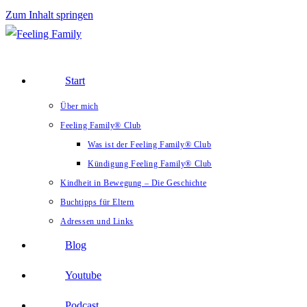
Zum Inhalt springen
Start
Über mich
Feeling Family® Club
Was ist der Feeling Family® Club
Kündigung Feeling Family® Club
Kindheit in Bewegung – Die Geschichte
Buchtipps für Eltern
Adressen und Links
Blog
Youtube
Podcast