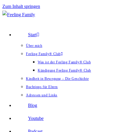
Zum Inhalt springen
Start
Über mich
Feeling Family® Club
Was ist der Feeling Family® Club
Kündigung Feeling Family® Club
Kindheit in Bewegung – Die Geschichte
Buchtipps für Eltern
Adressen und Links
Blog
Youtube
Podcast