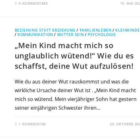
0 KOMMENTARE
15. MAI 20
BEZIEHUNG STATT ERZIEHUNG
/
FAMILIENLEBEN
/
KLEINKIND
/
KOMMUNIKATION
/
MUTTER SEIN
/
PSYCHOLOGIE
„Mein Kind macht mich so
unglaublich wütend!“ Wie du es
schaffst, deine Wut aufzulösen!
Wie du aus deiner Wut rauskommst und was die
wirkliche Ursache deiner Wut ist . „Mein Kind macht
mich so wütend. Mein vierjähriger Sohn hat gestern
seiner einjährigen Schwester ihren…
1 KOMMENTAR
29. OKTOBER 20