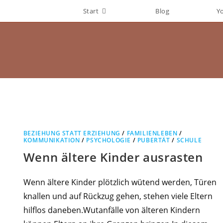
Start
Blog
Y
BEZIEHUNG STATT ERZIEHUNG
/
FAMILIENLEBEN
/
KOMMUNIKATION
/
PSYCHOLOGIE
/
PUBERTÄT
/
SCHULE
Wenn ältere Kinder ausrasten
Wenn ältere Kinder plötzlich wütend werden, Türen
knallen und auf Rückzug gehen, stehen viele Eltern
hilflos daneben.Wutanfälle von älteren Kindern