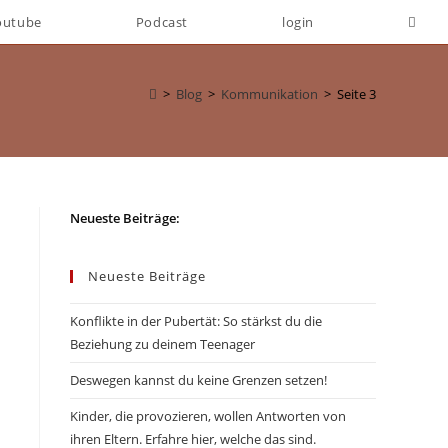
Websi
outube
Podcast
login
Such
>
Blog
>
Kommunikation
>
Seite 3
umsch
Neueste Beiträge:
Neueste Beiträge
Konflikte in der Pubertät: So stärkst du die
Beziehung zu deinem Teenager
Deswegen kannst du keine Grenzen setzen!
Kinder, die provozieren, wollen Antworten von
ihren Eltern. Erfahre hier, welche das sind.