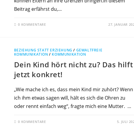
können Eltern an ihre Grenzen bringen.In diesem
Beitrag erfährst du,…
0 KOMMENTARE
27. JANUAR 20
BEZIEHUNG STATT ERZIEHUNG
/
GEWALTFREIE
KOMMUNIKATION
/
KOMMUNIKATION
Dein Kind hört nicht zu? Das hilft
jetzt konkret!
„Wie mache ich es, dass mein Kind mir zuhört? Wenn
ich ihm etwas sagen will, hält es sich die Ohren zu
oder rennt einfach weg“, fragte mich eine Mutter. …
0 KOMMENTARE
5. JULI 20