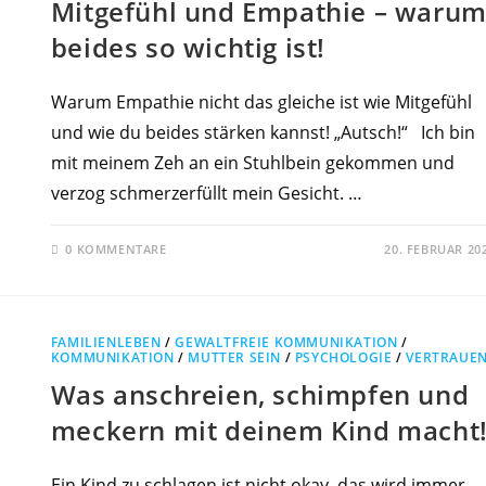
Mitgefühl und Empathie – waru
beides so wichtig ist!
Warum Empathie nicht das gleiche ist wie Mitgefühl
und wie du beides stärken kannst! „Autsch!“ Ich bin
mit meinem Zeh an ein Stuhlbein gekommen und
verzog schmerzerfüllt mein Gesicht. …
0 KOMMENTARE
20. FEBRUAR 20
FAMILIENLEBEN
/
GEWALTFREIE KOMMUNIKATION
/
KOMMUNIKATION
/
MUTTER SEIN
/
PSYCHOLOGIE
/
VERTRAUE
Was anschreien, schimpfen und
meckern mit deinem Kind macht
Ein Kind zu schlagen ist nicht okay, das wird immer