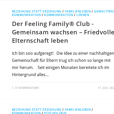
BEZIEHUNG STATT ERZIEHUNG
/
FAMILIENLEBEN
/
GEWALTFRE
KOMMUNIKATION
/
KOMMUNIKATION
/
LERNEN
Der Feeling Family® Club -
Gemeinsam wachsen – Friedvoll
Elternschaft leben
Ich bin soo aufgeregt! Die Idee zu einer nachhaltige
Gemeinschaft für Eltern trug ich schon so lange mit
mir herum. Seit einigen Monaten bereitete ich im
Hintergrund alles…
0 KOMMENTARE
11. JULI 20
BEZIEHUNG STATT ERZIEHUNG
/
FAMILIENLEBEN
/
KOMMUNIKATION
/
PSYCHOLOGIE