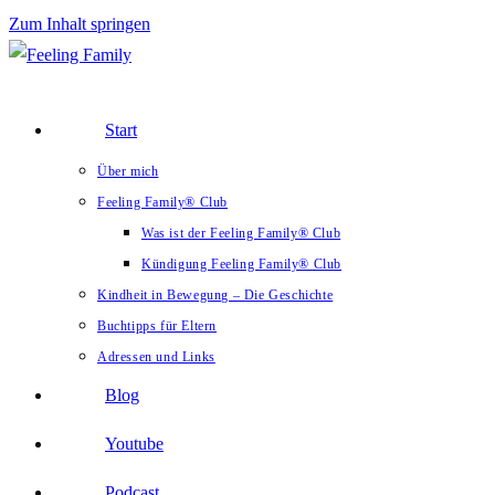
Zum Inhalt springen
Start
Über mich
Feeling Family® Club
Was ist der Feeling Family® Club
Kündigung Feeling Family® Club
Kindheit in Bewegung – Die Geschichte
Buchtipps für Eltern
Adressen und Links
Blog
Youtube
Podcast