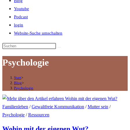
Blog
Youtube
Podcast
login
Website-Suche umschalten
Psychologie
Start
>
Blog
>
Psychologie
Familienleben
/
Gewaltfreie Kommunikation
/
Mutter sein
/
Psychologie
/
Ressourcen
Wohin mit der eigenen Wut?