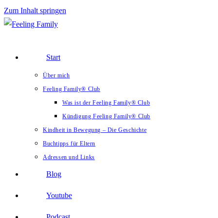
Zum Inhalt springen
Start
Über mich
Feeling Family® Club
Was ist der Feeling Family® Club
Kündigung Feeling Family® Club
Kindheit in Bewegung – Die Geschichte
Buchtipps für Eltern
Adressen und Links
Blog
Youtube
Podcast