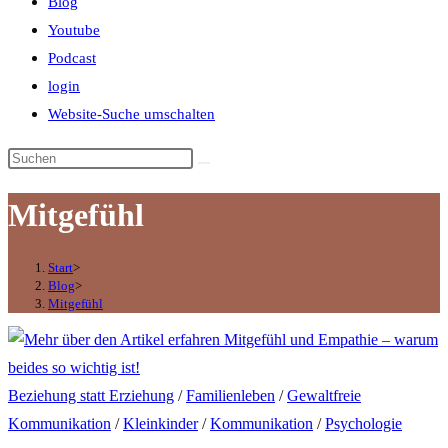
Blog
Youtube
Podcast
login
Website-Suche umschalten
Mitgefühl
Start
>
Blog
>
Mitgefühl
Beziehung statt Erziehung
/
Familienleben
/
Gewaltfreie
Kommunikation
/
Kleinkinder
/
Kommunikation
/
Psychologie