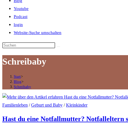
Blog
Youtube
Podcast
login
Website-Suche umschalten
Schreibaby
Start
>
Blog
>
Schreibaby
Familienleben
/
Geburt und Baby
/
Kleinkinder
Hast du eine Notfallmutter? Notfalleltern 