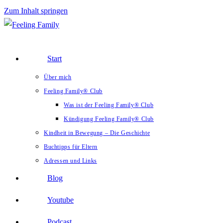
Zum Inhalt springen
Start
Über mich
Feeling Family® Club
Was ist der Feeling Family® Club
Kündigung Feeling Family® Club
Kindheit in Bewegung – Die Geschichte
Buchtipps für Eltern
Adressen und Links
Blog
Youtube
Podcast