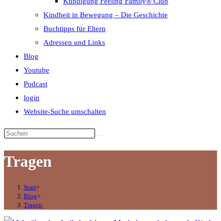
Kündigung Feeling Family® Club
Kindheit in Bewegung – Die Geschichte
Buchtipps für Eltern
Adressen und Links
Blog
Youtube
Podcast
login
Website-Suche umschalten
Tragen
Start
>
Blog
>
Tragen