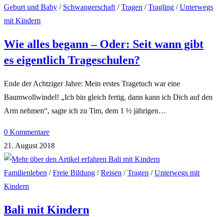
Geburt und Baby
/
Schwangerschaft
/
Tragen
/
Tragling
/
Unterwegs
mit Kindern
Wie alles begann – Oder: Seit wann gibt
es eigentlich Trageschulen?
Ende der Achtziger Jahre: Mein erstes Tragetuch war eine
Baumwollwindel! „Ich bin gleich fertig, dann kann ich Dich auf den
Arm nehmen“, sagte ich zu Tim, dem 1 ½ jährigen…
0 Kommentare
21. August 2018
Familienleben
/
Freie Bildung
/
Reisen
/
Tragen
/
Unterwegs mit
Kindern
Bali mit Kindern