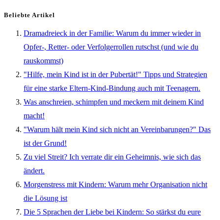
Beliebte Artikel
Dramadreieck in der Familie: Warum du immer wieder in
Opfer-, Retter- oder Verfolgerrollen rutschst (und wie du
rauskommst)
"Hilfe, mein Kind ist in der Pubertät!" Tipps und Strategien
für eine starke Eltern-Kind-Bindung auch mit Teenagern.
Was anschreien, schimpfen und meckern mit deinem Kind
macht!
"Warum hält mein Kind sich nicht an Vereinbarungen?" Das
ist der Grund!
Zu viel Streit? Ich verrate dir ein Geheimnis, wie sich das
ändert.
Morgenstress mit Kindern: Warum mehr Organisation nicht
die Lösung ist
Die 5 Sprachen der Liebe bei Kindern: So stärkst du eure