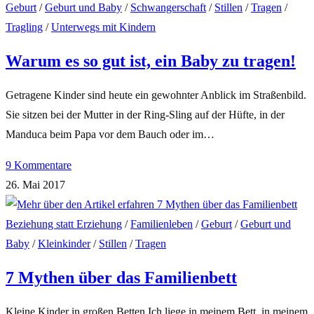
Geburt
/
Geburt und Baby
/
Schwangerschaft
/
Stillen
/
Tragen
/
Tragling
/
Unterwegs mit Kindern
Warum es so gut ist, ein Baby zu tragen!
Getragene Kinder sind heute ein gewohnter Anblick im Straßenbild.
Sie sitzen bei der Mutter in der Ring-Sling auf der Hüfte, in der
Manduca beim Papa vor dem Bauch oder im…
9 Kommentare
26. Mai 2017
Beziehung statt Erziehung
/
Familienleben
/
Geburt
/
Geburt und
Baby
/
Kleinkinder
/
Stillen
/
Tragen
7 Mythen über das Familienbett
Kleine Kinder in großen Betten Ich liege in meinem Bett, in meinem