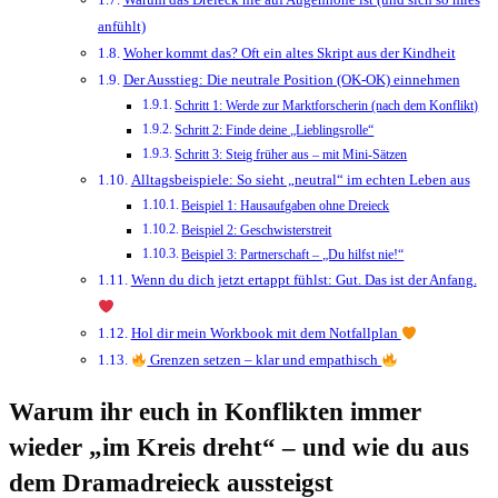
anfühlt)
Woher kommt das? Oft ein altes Skript aus der Kindheit
Der Ausstieg: Die neutrale Position (OK-OK) einnehmen
Schritt 1: Werde zur Marktforscherin (nach dem Konflikt)
Schritt 2: Finde deine „Lieblingsrolle“
Schritt 3: Steig früher aus – mit Mini-Sätzen
Alltagsbeispiele: So sieht „neutral“ im echten Leben aus
Beispiel 1: Hausaufgaben ohne Dreieck
Beispiel 2: Geschwisterstreit
Beispiel 3: Partnerschaft – „Du hilfst nie!“
Wenn du dich jetzt ertappt fühlst: Gut. Das ist der Anfang.
Hol dir mein Workbook mit dem Notfallplan
Grenzen setzen – klar und empathisch
Warum ihr euch in Konflikten immer
wieder „im Kreis dreht“ – und wie du aus
dem Dramadreieck aussteigst