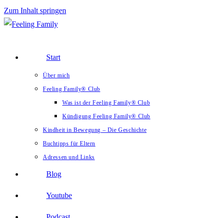
Zum Inhalt springen
Start
Über mich
Feeling Family® Club
Was ist der Feeling Family® Club
Kündigung Feeling Family® Club
Kindheit in Bewegung – Die Geschichte
Buchtipps für Eltern
Adressen und Links
Blog
Youtube
Podcast