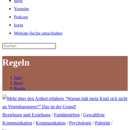
Blog
Youtube
Podcast
login
Website-Suche umschalten
Regeln
Start
>
Blog
>
Regeln
Beziehung statt Erziehung
/
Familienleben
/
Gewaltfreie
Kommunikation
/
Kommunikation
/
Psychologie
/
Pubertät
/