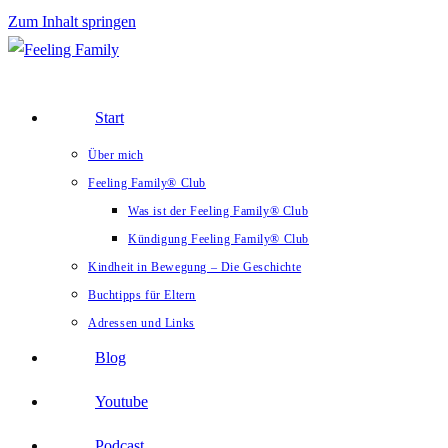
Zum Inhalt springen
Start
Über mich
Feeling Family® Club
Was ist der Feeling Family® Club
Kündigung Feeling Family® Club
Kindheit in Bewegung – Die Geschichte
Buchtipps für Eltern
Adressen und Links
Blog
Youtube
Podcast