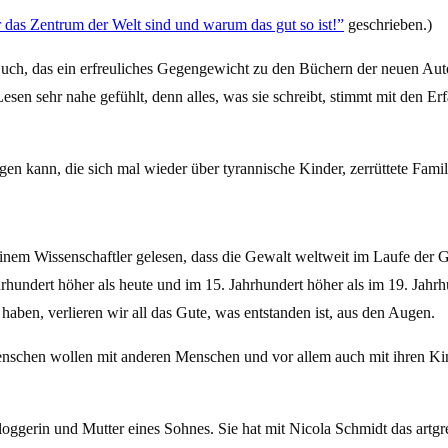
r das Zentrum der Welt sind und warum das gut so ist!”
geschrieben.)
 Buch, das ein erfreuliches Gegengewicht zu den Büchern der neuen Autor
esen sehr nahe gefühlt, denn alles, was sie schreibt, stimmt mit den 
en kann, die sich mal wieder über tyrannische Kinder, zerrüttete Famil
 einem Wissenschaftler gelesen, dass die Gewalt weltweit im Laufe der
undert höher als heute und im 15. Jahrhundert höher als im 19. Jahrh
aben, verlieren wir all das Gute, was entstanden ist, aus den Augen.
nschen wollen mit anderen Menschen und vor allem auch mit ihren Ki
 Bloggerin und Mutter eines Sohnes. Sie hat mit Nicola Schmidt das artgr