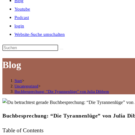
Blog
Youtube
Podcast
login
Website-Suche umschalten
Blog
Start
>
Uncategorized
>
Buchbesprechung: “Die Tyrannenlüge” von Julia Dibbern
Buchbesprechung: “Die Tyrannenlüge” von Julia Di
Table of Contents