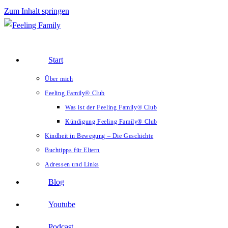
Zum Inhalt springen
Start
Über mich
Feeling Family® Club
Was ist der Feeling Family® Club
Kündigung Feeling Family® Club
Kindheit in Bewegung – Die Geschichte
Buchtipps für Eltern
Adressen und Links
Blog
Youtube
Podcast