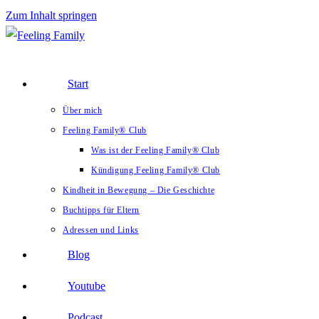
Zum Inhalt springen
Start
Über mich
Feeling Family® Club
Was ist der Feeling Family® Club
Kündigung Feeling Family® Club
Kindheit in Bewegung – Die Geschichte
Buchtipps für Eltern
Adressen und Links
Blog
Youtube
Podcast