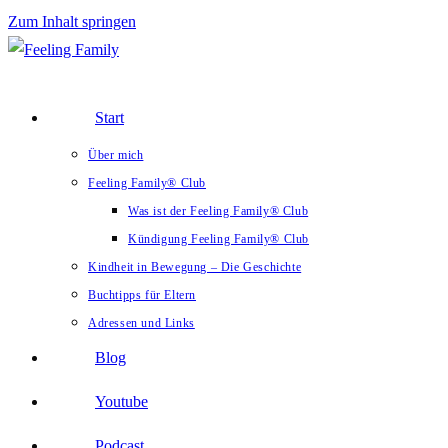
Zum Inhalt springen
Start
Über mich
Feeling Family® Club
Was ist der Feeling Family® Club
Kündigung Feeling Family® Club
Kindheit in Bewegung – Die Geschichte
Buchtipps für Eltern
Adressen und Links
Blog
Youtube
Podcast